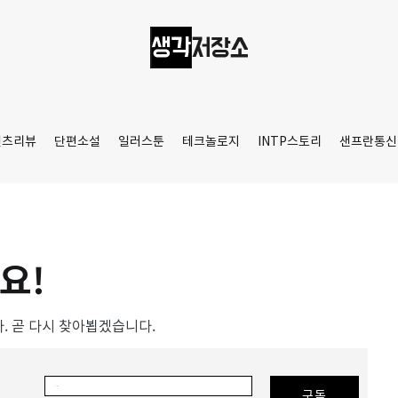
생각저장소
Aprilamb
텐츠리뷰
단편소설
일러스툰
테크놀로지
INTP스토리
샌프란통신
요!
 곧 다시 찾아뵙겠습니다.