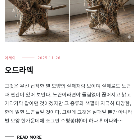
에세이
2025-11-26
오드라덱
그것은 우선 납작한 별 모양의 실패처럼 보이며 실제로도 노끈
과 연관이 있어 보인다. 노끈이라면야 틀림없이 끊어지고 낡고
가닥가닥 잡아맨 것이겠지만 그 종류와 색깔이 지극히 다양한,
한데 얽힌 노끈들일 것이다. 그런데 그것은 실패일 뿐만 아니라
별 모양 한가운데에 조그만 수평봉(棒)이 하나 튀어나와…
READ MORE