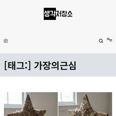
Skip
to
content
생각저장소
Aprilamb
[태그:]
가장의근심