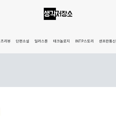
생각저장소
Aprilamb
텐츠리뷰
단편소설
일러스툰
테크놀로지
INTP스토리
샌프란통신