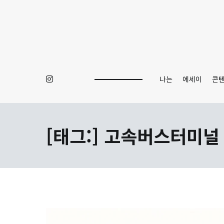
Skip
to
content
나는
에세이
콘
[태그:]
고속버스터미널