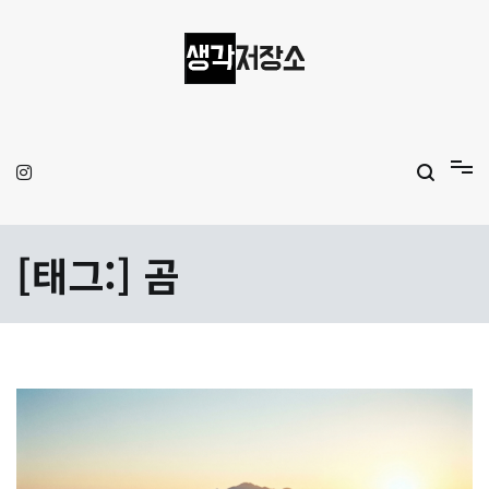
Skip
to
content
생각저장소
Aprilamb
[태그:]
곰