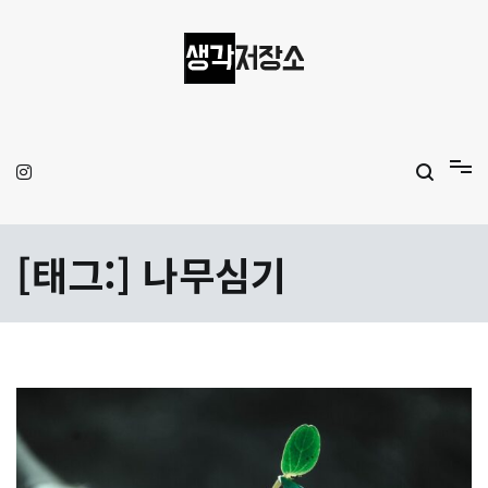
Skip
to
content
생각저장소
Aprilamb
[태그:]
나무심기