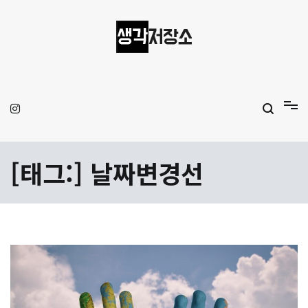
Skip
to
content
생각저장소
Aprilamb
[태그:]
날짜변경선