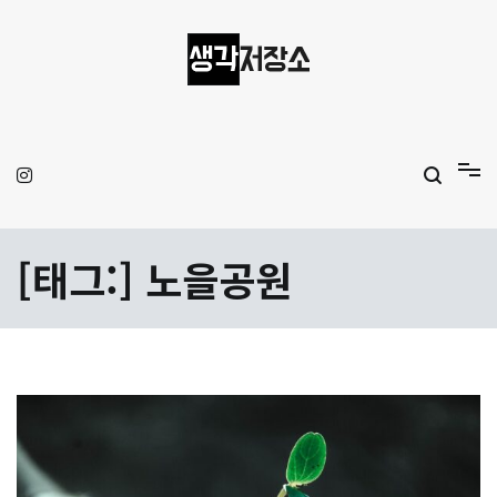
Skip
to
content
생각저장소
Aprilamb
[태그:]
노을공원