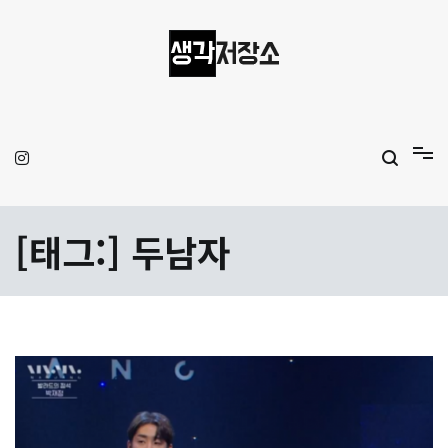
Skip
to
content
생각저장소
Aprilamb
[태그:]
두남자