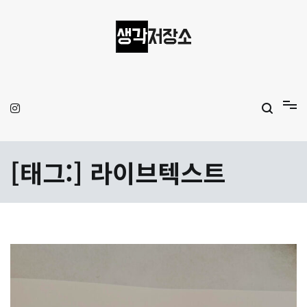
Skip
to
content
생각저장소
Aprilamb
[태그:]
라이브텍스트