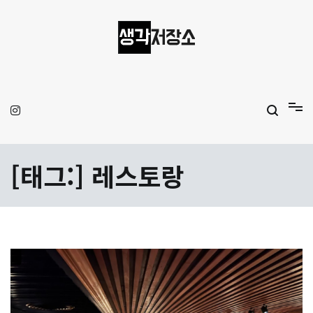
Skip
to
content
생각저장소
Aprilamb
[태그:]
레스토랑