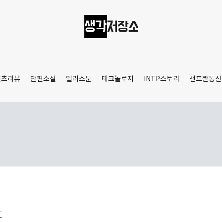
생각저장소
Aprilamb
텐츠리뷰
단편소설
일러스툰
테크놀로지
INTP스토리
샌프란통신