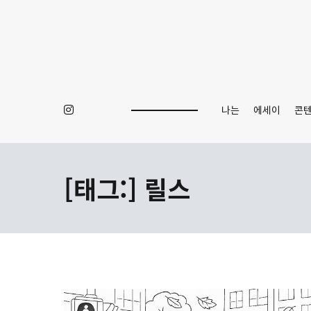
Skip
to
content
나는
에세이
콘
[태그:]
릴스