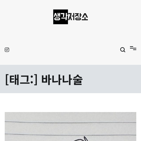
Skip
to
content
생각저장소
Aprilamb
[태그:]
바나나술