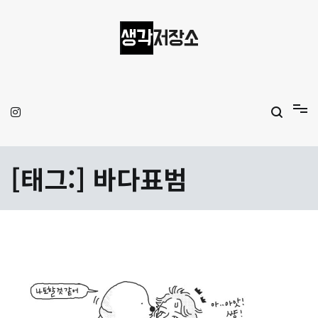
Skip
to
content
생각저장소
Aprilamb
[태그:]
바다표범