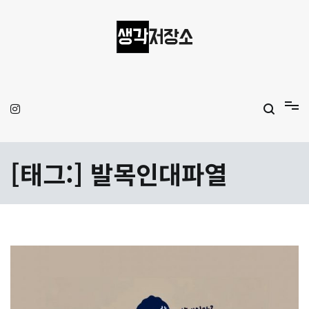
Skip
to
content
생각저장소
Aprilamb
[태그:]
발목인대파열