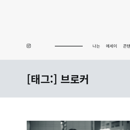
Skip
to
content
나는
에세이
콘
[태그:]
브로커