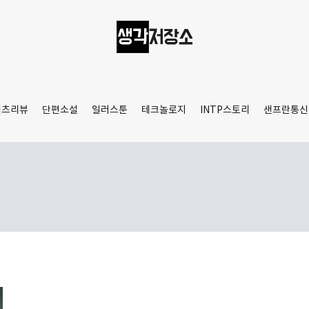
생각저장소
Aprilamb
텐츠리뷰
단편소설
일러스툰
테크놀로지
INTP스토리
샌프란통신