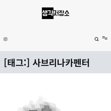
Skip
to
content
생각저장소
Aprilamb
[태그:]
사브리나카펜터