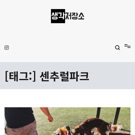
Skip
to
content
생각저장소
Aprilamb
[태그:]
센추럴파크