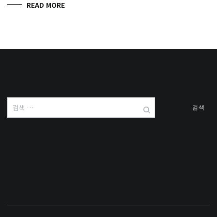
READ MORE
검
색: