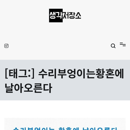
Skip
to
content
생각저장소
Aprilamb
[태그:]
수리부엉이는황혼에
날아오른다