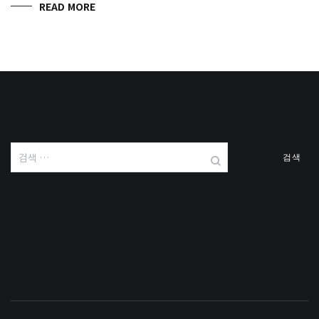
READ MORE
검
색: