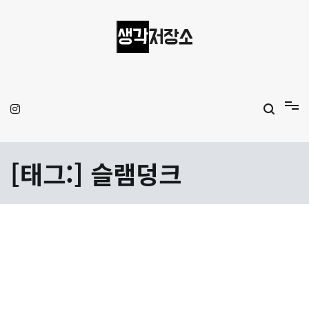
Skip
to
content
생각저장소
Aprilamb
[태그:]
슬램덩크