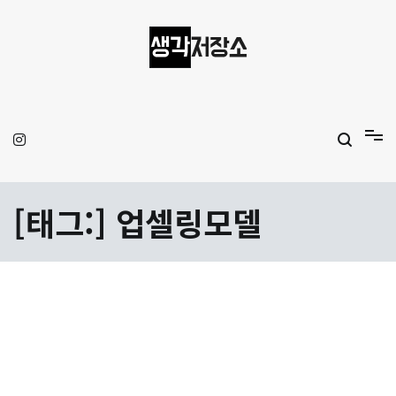
Skip
to
content
생각저장소
Aprilamb
[태그:]
업셀링모델