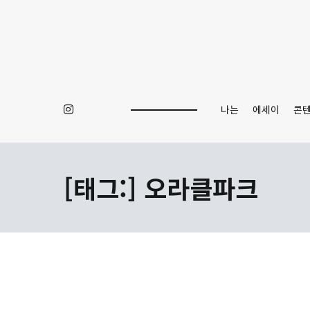
Skip
to
content
나는
에세이
콘
[태그:]
오라클파크