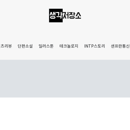
생각저장소
Aprilamb
텐츠리뷰
단편소설
일러스툰
테크놀로지
INTP스토리
샌프란통신