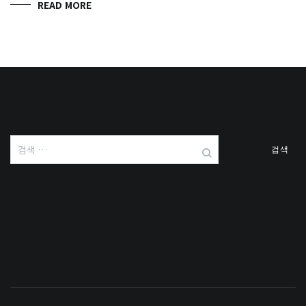
READ MORE
검
색: