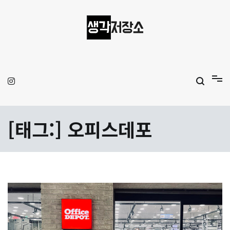
Skip
to
content
생각저장소
Aprilamb
[태그:]
오피스데포