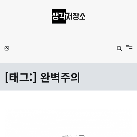
Skip
to
content
생각저장소
Aprilamb
[태그:]
완벽주의