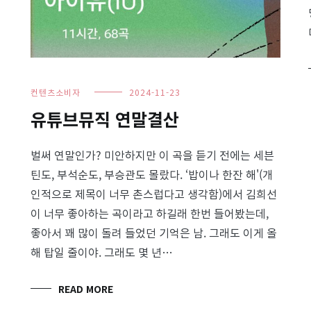
컨텐츠소비자
2024-11-23
유튜브뮤직 연말결산
벌써 연말인가? 미안하지만 이 곡을 듣기 전에는 세븐
틴도, 부석순도, 부승관도 몰랐다. ‘밥이나 한잔 해'(개
인적으로 제목이 너무 촌스럽다고 생각함)에서 김희선
이 너무 좋아하는 곡이라고 하길래 한번 들어봤는데,
좋아서 꽤 많이 돌려 들었던 기억은 남. 그래도 이게 올
해 탑일 줄이야. 그래도 몇 년…
READ MORE