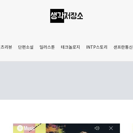
생각저장소
Aprilamb
텐츠리뷰
단편소설
일러스툰
테크놀로지
INTP스토리
샌프란통신