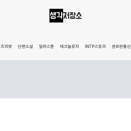
생각저장소
Aprilamb
텐츠리뷰
단편소설
일러스툰
테크놀로지
INTP스토리
샌프란통신