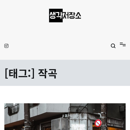
Skip
to
content
생각저장소
Aprilamb
[태그:]
작곡