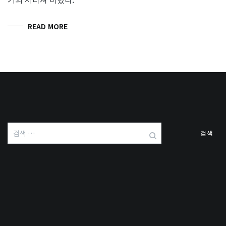
READ MORE
검
색: