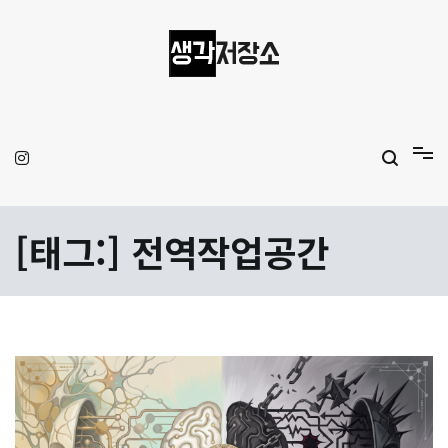
Skip
to
content
생각저장소
Aprilamb
[태그:]
전역작업공간