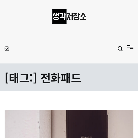
Skip
to
content
생각저장소
Aprilamb
[태그:]
전화패드