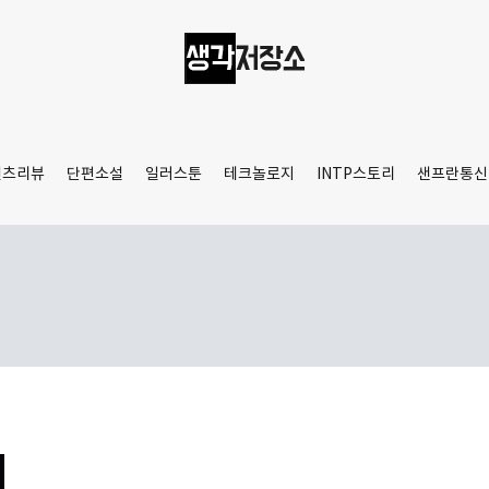
생각저장소
Aprilamb
텐츠리뷰
단편소설
일러스툰
테크놀로지
INTP스토리
샌프란통신