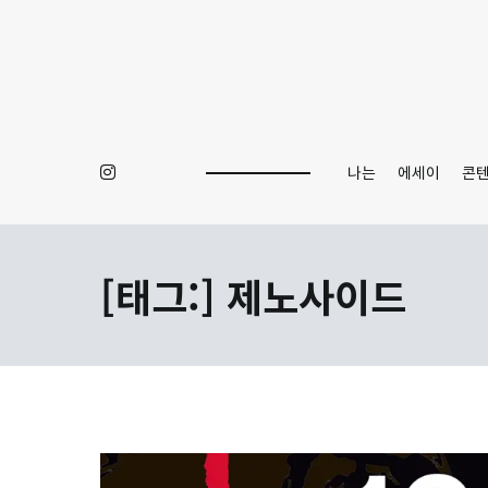
Skip
to
content
나는
에세이
콘
[태그:]
제노사이드