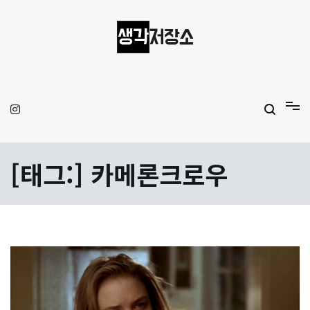
Skip
to
content
생각저장소
Aprilamb
[태그:]
카메론크로우