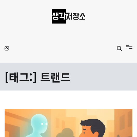
Skip
to
content
생각저장소
Aprilamb
[태그:]
트랜드