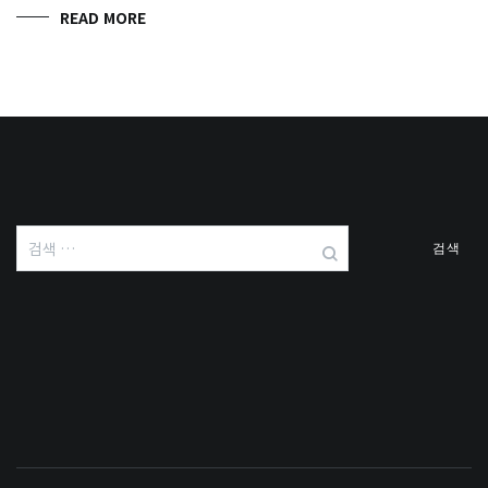
READ MORE
검
색: