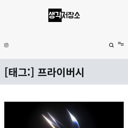
Skip
to
content
생각저장소
Aprilamb
[태그:]
프라이버시