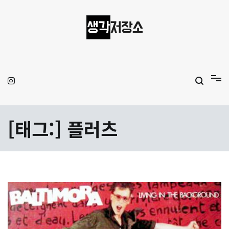
Skip
to
content
생각저장소
Aprilamb
[태그:]
플러츠