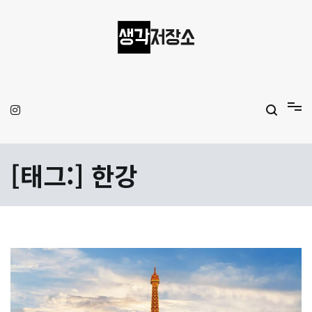
Skip
to
content
생각저장소
Aprilamb
[태그:]
한강