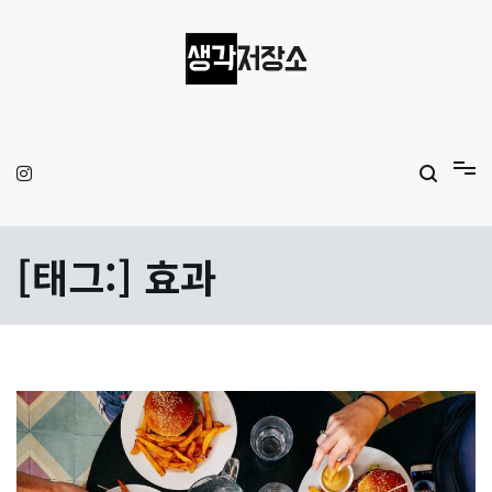
Skip
to
content
생각저장소
Aprilamb
[태그:]
효과