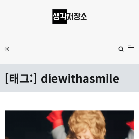
Skip
to
content
생각저장소
Aprilamb
[태그:]
diewithasmile