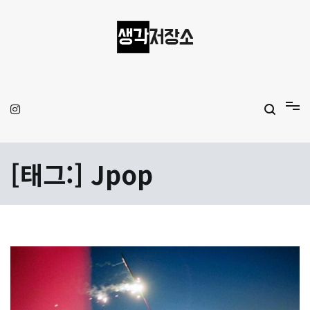
Skip
to
content
생각저장소
Aprilamb
[태그:]
Jpop