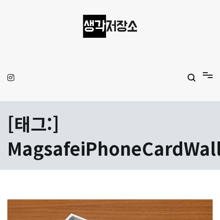
Skip
to
content
생각저장소
Aprilamb
[태그:]
MagsafeiPhoneCardWall