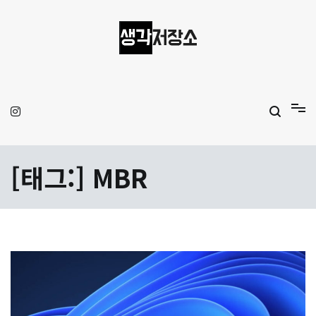
Skip
to
content
생각저장소
Aprilamb
[태그:]
MBR