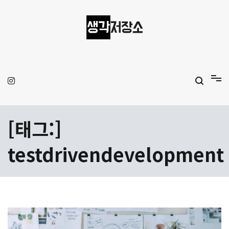
Skip
to
content
생각저장소
Aprilamb
[태그:]
testdrivendevelopment