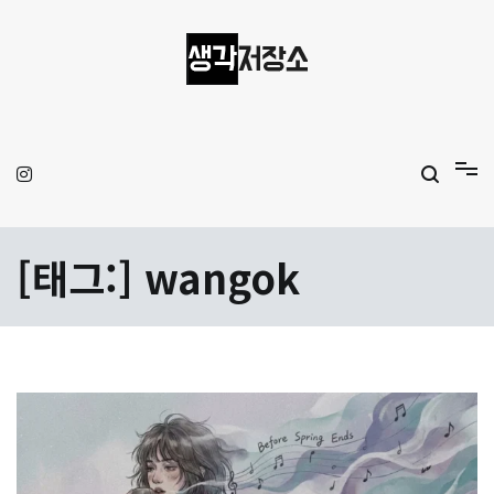
Skip
to
content
생각저장소
Aprilamb
[태그:]
wangok