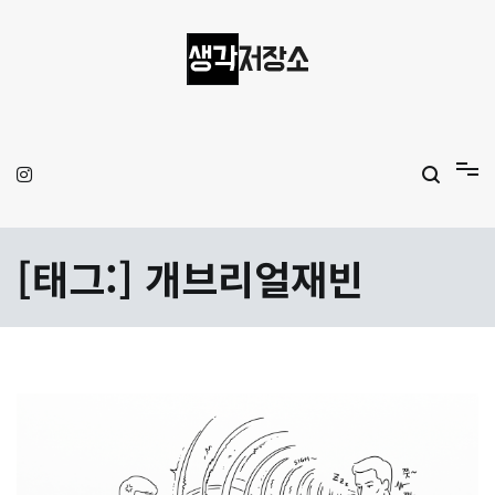
Skip
to
content
생각저장소
Aprilamb
[태그:]
개브리얼재빈