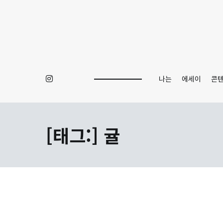
Skip
to
content
나는
에세이
콘
[태그:]
귤