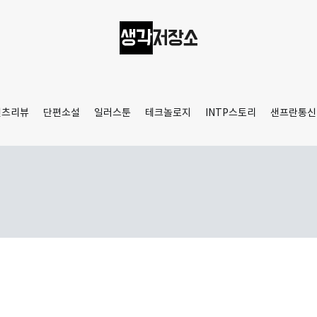
생각저장소
Aprilamb
텐츠리뷰
단편소설
일러스툰
테크놀로지
INTP스토리
샌프란통신