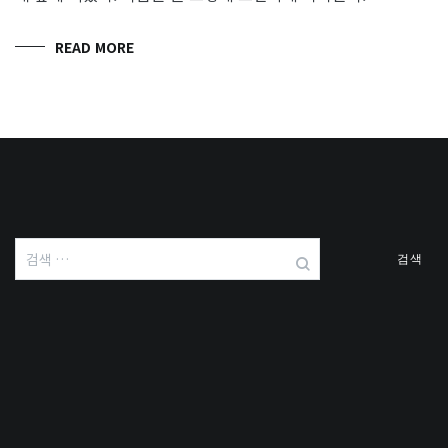
READ MORE
검
색: