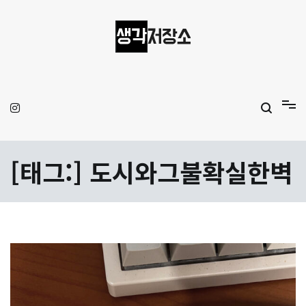
Skip
to
content
생각저장소
Aprilamb
[태그:]
도시와그불확실한벽