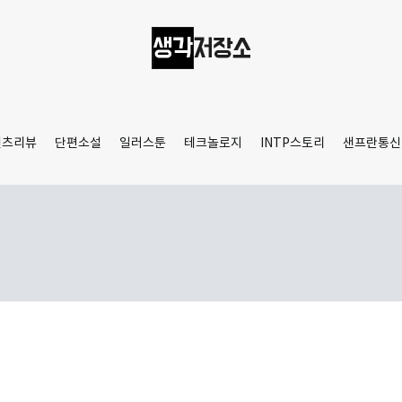
생각저장소
Aprilamb
텐츠리뷰
단편소설
일러스툰
테크놀로지
INTP스토리
샌프란통신