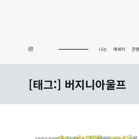
Skip
to
content
나는
에세이
콘
[태그:]
버지니아울프