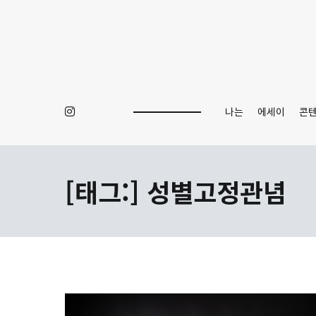
Skip
to
content
나는
에세이
콘
[태그:]
성별고정관념