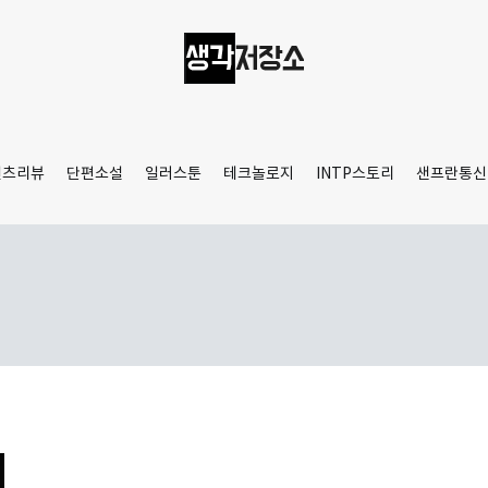
생각저장소
Aprilamb
텐츠리뷰
단편소설
일러스툰
테크놀로지
INTP스토리
샌프란통신