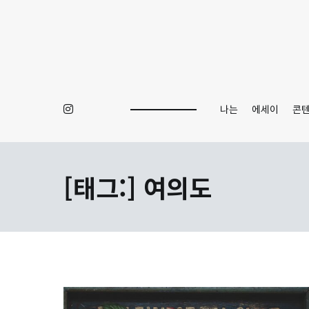
Skip
to
content
나는
에세이
콘
[태그:]
여의도