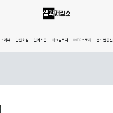
생각저장소
Aprilamb
텐츠리뷰
단편소설
일러스툰
테크놀로지
INTP스토리
샌프란통신