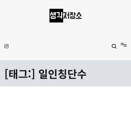
Skip
to
content
생각저장소
Aprilamb
[태그:]
일인칭단수