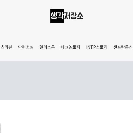
생각저장소
Aprilamb
텐츠리뷰
단편소설
일러스툰
테크놀로지
INTP스토리
샌프란통신