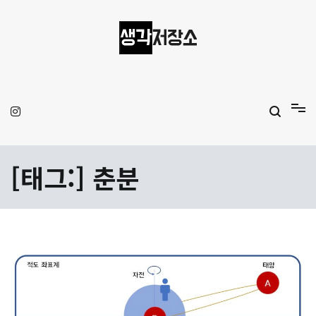
Skip
to
content
생각저장소
Aprilamb
[태그:]
춘분